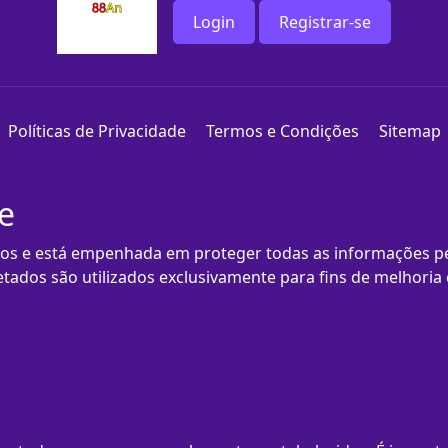
Login
Registrar-se
Políticas de Privacidade
Termos e Condições
Sitemap
de
rios e está empenhada em proteger todas as informações p
tados são utilizados exclusivamente para fins de melhoria