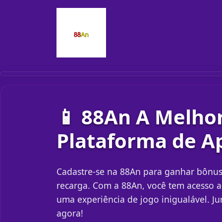
📱 88An A Melho
Plataforma de A
Cadastre-se na 88An para ganhar bônus
recarga. Com a 88An, você tem acesso a
uma experiência de jogo inigualável. J
agora!