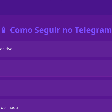
📱 Como Seguir no Telegram
ositivo
erder nada