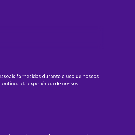
essoais fornecidas durante o uso de nossos
 contínua da experiência de nossos