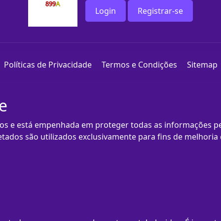
Login
Registrar-se
Políticas de Privacidade
Termos e Condições
Sitemap
de
rios e está empenhada em proteger todas as informações p
tados são utilizados exclusivamente para fins de melhoria