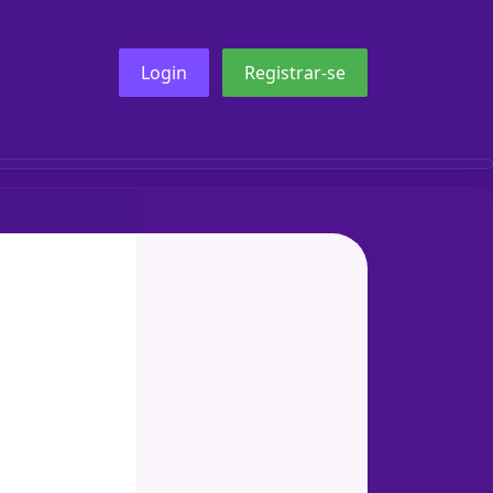
Login
Registrar-se