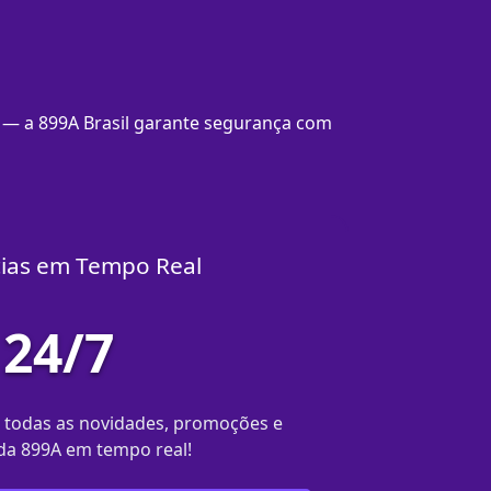
 — a 899A Brasil garante segurança com
cias em Tempo Real
24/7
e todas as novidades, promoções e
da 899A em tempo real!