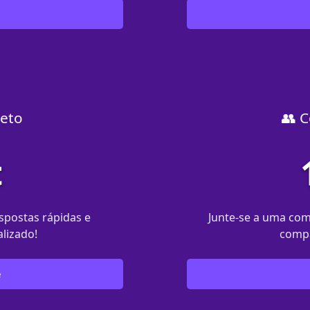
reto
👥 
t
espostas rápidas e
Junte-se a uma com
lizado!
compa
e