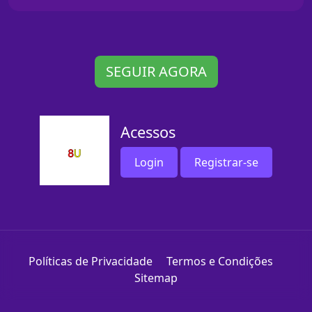
SEGUIR AGORA
Acessos
Login
Registrar-se
Políticas de Privacidade
Termos e Condições
Sitemap