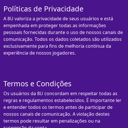
Políticas de Privacidade
A 8U valoriza a privacidade de seus usuários e está
empenhada em proteger todas as informações
pessoais fornecidas durante o uso de nossos canais de
comunicação. Todos os dados coletados são utilizados
exclusivamente para fins de melhoria contínua da
experiência de nossos jogadores.
Termos e Condições
Os usuários da 8U concordam em respeitar todas as
regras e regulamentos estabelecidos. É importante ler
e entender todos os termos antes de participar de
nossos canais de comunicação. A violação destes
termos pode resultar em penalizações ou na
suspensão da conta.