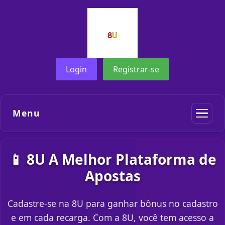
Login
Registrar-se
Menu
📱 8U A Melhor Plataforma de
Apostas
Cadastre-se na 8U para ganhar bônus no cadastro
e em cada recarga. Com a 8U, você tem acesso a