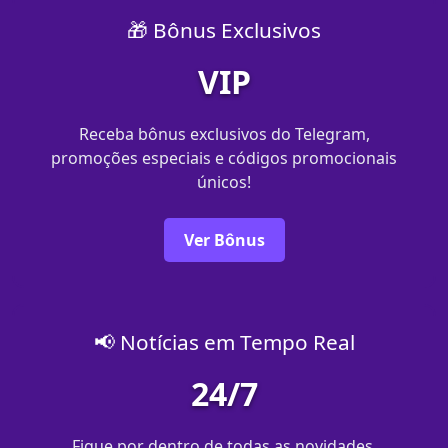
🎁 Bônus Exclusivos
VIP
Receba bônus exclusivos do Telegram,
promoções especiais e códigos promocionais
únicos!
Ver Bônus
📢 Notícias em Tempo Real
24/7
Fique por dentro de todas as novidades,