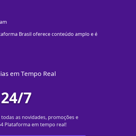
ram
taforma Brasil oferece conteúdo amplo e é
cias em Tempo Real
24/7
e todas as novidades, promoções e
64 Plataforma em tempo real!