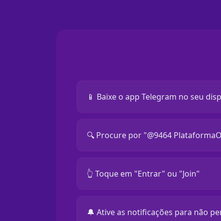
📱 Baixe o app Telegram no seu disp
🔍 Procure por "@9464 PlataformaOf
👆 Toque em "Entrar" ou "Join"
🔔 Ative as notificações para não p