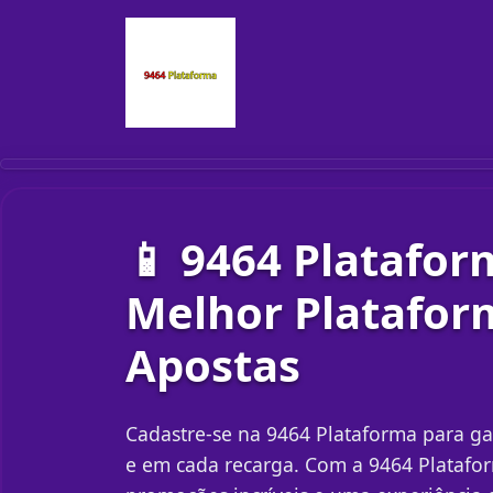
📱 9464 Platafor
Melhor Platafor
Apostas
Cadastre-se na 9464 Plataforma para g
e em cada recarga. Com a 9464 Platafor