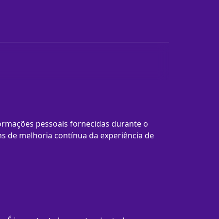
formações pessoais fornecidas durante o
ns de melhoria contínua da experiência de