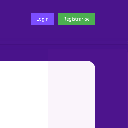
Login
Registrar-se