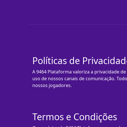
Políticas de Privacida
A 9464 Plataforma valoriza a privacidade d
uso de nossos canais de comunicação. Todos
nossos jogadores.
Termos e Condições