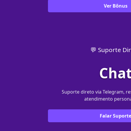
Ver Bônus
💬 Suporte Di
Cha
Suporte direto via Telegram, r
atendimento persona
Falar Suport